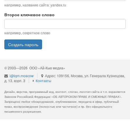
например, название сайта: yandex.ru
Второе ключевое слово
например, секретное слово
Создать пароль
© 2003—2026 ООО «Ай-Кью медиа»
i@iqm.moscow
Адрес: 109156, Москва, ул. Генерала Кузнецова,
д. 13, корп. 3
Контакты
Дизайн, верстка, программный код, контент, слоган, логотип сайта и т.п. охраняются
Законом Российской Федерации «ОБ АВТОРСКОМ ПРАВЕ И СМЕЖНЫХ ПРАВАХ».
Запрещено любое обнародование, опубликование, передача в эфир, публичный
показ, воспроизведение (полностью или частичное) и пр. без официального
письменного разрешения.